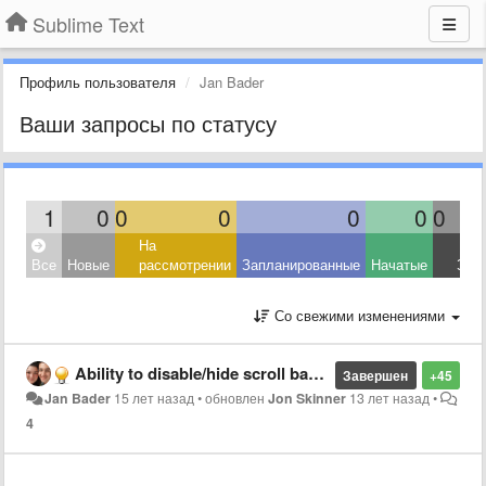
Sublime Text
Профиль пользователя
Jan Bader
Ваши запросы по статусу
1
0
0
0
0
0
0
На
Все
Новые
рассмотрении
Запланированные
Начатые
Зав
Со свежими изменениями
Ability to disable/hide scroll bar(s)
Завершен
+45
Jan Bader
15 лет назад
•
обновлен
Jon Skinner
13 лет назад
•
4