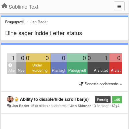
Sublime Text
Brugerprofil
Jan Bader
Dine sager inddelt efter status
1
0
0
0
0
0
0
1
0
Under
Alle
Nye
vurdering
Planlagt
Påbegyndt
Afsluttet
Afvist
Seneste opdaterede
Ability to disable/hide scroll bar(s)
Færdig
+45
Jan Bader
15 år siden
•
opdateret af
Jon Skinner
13 år siden
•
4