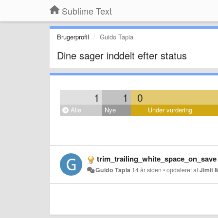
Sublime Text
Brugerprofil
Guido Tapia
Dine sager inddelt efter status
1
1
0
Alle
Nye
Under vurdering
trim_trailing_white_space_on_save 
Guido Tapia
14 år siden
•
opdateret af
Jimit 