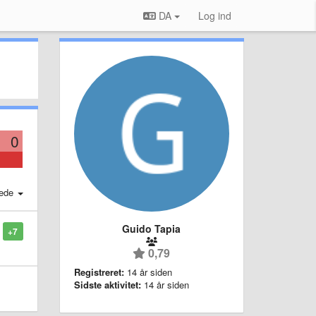
DA
Log ind
0
ede
Guido Tapia
+7
0,79
Registreret:
14 år siden
Sidste aktivitet:
14 år siden