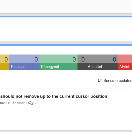
0
0
0
0
0
Planlagt
Påbegyndt
Afsluttet
Afvist
Seneste opdater
should not remove up to the current cursor position
Modi
13 år siden
•
3