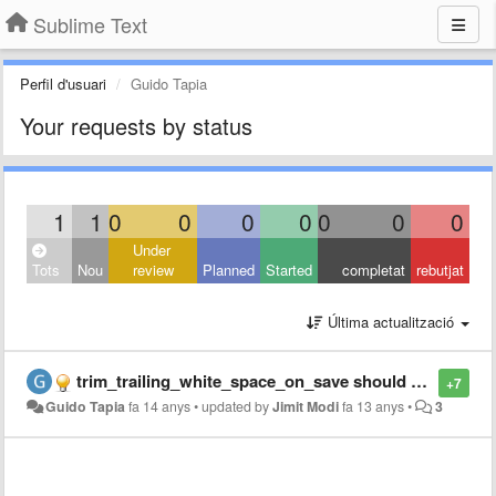
Sublime Text
Perfil d'usuari
Guido Tapia
Your requests by status
1
1
0
0
0
0
0
0
0
Under
Tots
Nou
review
Planned
Started
completat
rebutjat
Última actualització
trim_trailing_white_space_on_save should not remove up to the current cursor position
+7
Guido Tapia
fa 14 anys
•
updated by
Jimit Modi
fa 13 anys
•
3