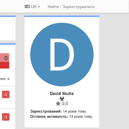
UK
Увійти / Зареєструватися
0
ені
David Stults
-1
0,0
Зареєстрований:
14 років тому
Остання активність:
13 років тому
-1