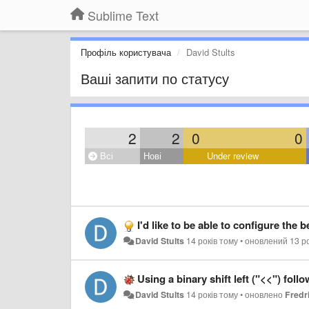
Sublime Text
Профіль користувача
David Stults
Ваші запити по статусу
2
2
0
0
Всі
Нові
Under review
I'd like to be able to configure the behavior (e.g. timeout,
David Stults
14 років тому
•
оновлений
13 р
Using a binary shift left ("<<") foll
David Stults
14 років тому
•
оновлено
Fred