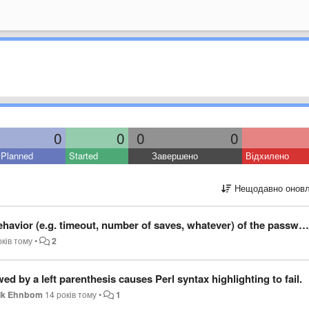
0
0
0
0
Planned
Started
Завершено
Відхилено
Нещодавно оновл
 number of saves, whatever) of the password prompt for saving documents that require superuser privileges.
оків тому
•
2
owed by a left parenthesis causes Perl syntax highlighting to fail.
rik Ehnbom
14 років тому
•
1