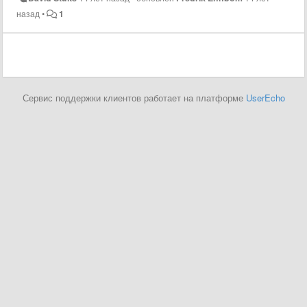
назад
•
1
Сервис поддержки клиентов работает на платформе
UserEcho