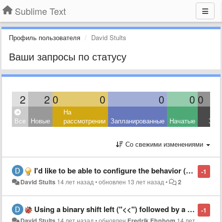
Sublime Text
Профиль пользователя
David Stults
Ваши запросы по статусу
2
2
0
0
0
0
0
На
Все
Новые
рассмотрении
Запланированные
Начатые
Зав
Со свежими изменениями
I'd like to be able to configure the behavior (e.g. timeout, number of saves, whatever) of the password prompt for saving documents that require superuser privileges.
-1
David Stults
14 лет назад
•
обновлен
13 лет назад
•
2
Using a binary shift left ("<<") followed by a left parenthesis causes Perl syntax highlighting to fail.
-1
David Stults
14 лет назад
•
обновлен
Fredrik Ehnbom
14 лет