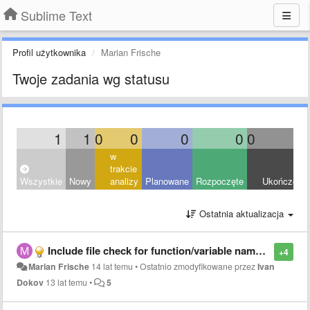
Sublime Text
Profil użytkownika
Marian Frische
Twoje zadania wg statusu
1
1
0
0
0
0
0
0
w
trakcie
Wszystkie
Nowy
analizy
Planowane
Rozpoczęte
Ukończony
Ostatnia aktualizacja
Include file check for function/variable names + user struct/class highlighting
+4
Marian Frische
14 lat temu
•
Ostatnio zmodyfikowane przez
Ivan
Dokov
13 lat temu
•
5