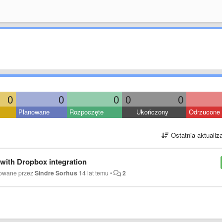
0
0
0
0
0
Planowane
Rozpoczęte
Ukończony
Odrzucone
Ostatnia aktualiz
 with Dropbox integration
kowane przez
Sindre Sorhus
14 lat temu
•
2