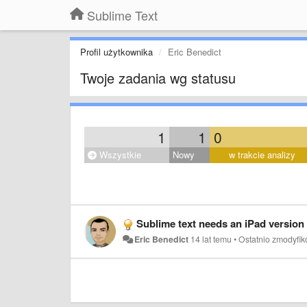
Sublime Text
Profil użytkownika
Eric Benedict
Twoje zadania wg statusu
1
1
0
Wszystkie
Nowy
w trakcie analizy
Sublime text needs an iPad version
Eric Benedict
14 lat temu
•
Ostatnio zmodyfi