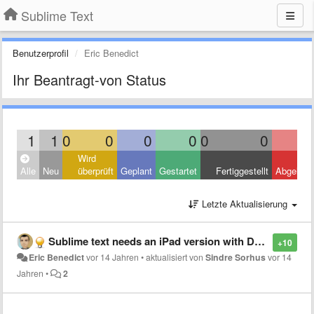
Sublime Text
Benutzerprofil
Eric Benedict
Ihr Beantragt-von Status
1
1
0
0
0
0
0
0
Wird
Alle
Neu
überprüft
Geplant
Gestartet
Fertiggestellt
Abgelehn
Letzte Aktualisierung
Sublime text needs an iPad version with Dropbox integration
+10
Eric Benedict
vor 14 Jahren
•
aktualisiert von
Sindre Sorhus
vor 14
Jahren
•
2