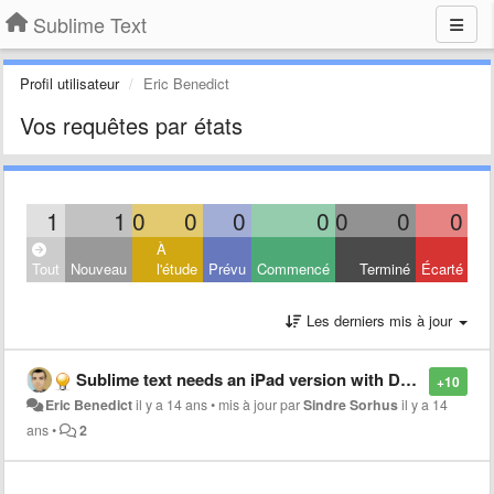
Sublime Text
Profil utilisateur
Eric Benedict
Vos requêtes par états
1
1
0
0
0
0
0
0
0
À
Tout
Nouveau
l'étude
Prévu
Commencé
Terminé
Écarté
Les derniers mis à jour
Sublime text needs an iPad version with Dropbox integration
+10
Eric Benedict
il y a 14 ans
•
mis à jour par
Sindre Sorhus
il y a 14
ans
•
2