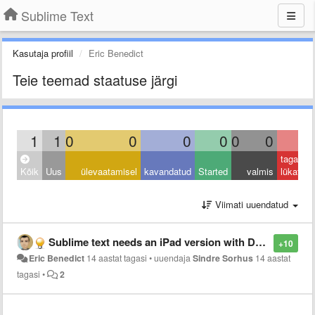
Sublime Text
Kasutaja profiil
Eric Benedict
Teie teemad staatuse järgi
1
1
0
0
0
0
0
0
0
tagasi
Kõik
Uus
ülevaatamisel
kavandatud
Started
valmis
lükatud
Viimati uuendatud
Sublime text needs an iPad version with Dropbox integration
+10
Eric Benedict
14 aastat tagasi
•
uuendaja
Sindre Sorhus
14 aastat
tagasi
•
2