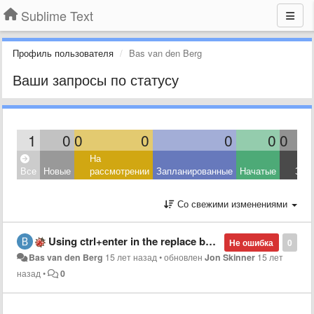
Sublime Text
Профиль пользователя
Bas van den Berg
Ваши запросы по статусу
1
0
0
0
0
0
0
На
Все
Новые
рассмотрении
Запланированные
Начатые
Зав
Со свежими изменениями
Using ctrl+enter in the replace box makes it bug out
Не ошибка
0
Bas van den Berg
15 лет назад
•
обновлен
Jon Skinner
15 лет
назад
•
0