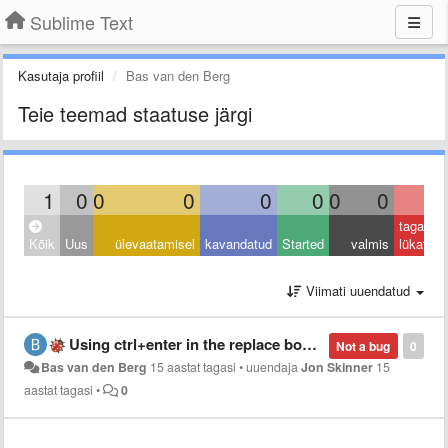
Sublime Text
Kasutaja profiil
Bas van den Berg
Teie teemad staatuse järgi
1
0
0
0
0
0
0
0
1
tagasi
Kõik
Uus
ülevaatamisel
kavandatud
Started
valmis
lükatud
Viimati uuendatud
Using ctrl+enter in the replace box makes it bug out
Not a bug
0
Bas van den Berg
15 aastat tagasi
•
uuendaja
Jon Skinner
15
aastat tagasi
•
0