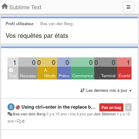
Sublime Text
Profil utilisateur
Bas van den Berg
Vos requêtes par états
1
0
0
0
0
0
0
0
1
À
Tout
Nouveau
l'étude
Prévu
Commencé
Terminé
Écarté
Les derniers mis à jour
Using ctrl+enter in the replace box makes it bug out
Pas un bug
0
Bas van den Berg
il y a 15 ans
•
mis à jour par
Jon Skinner
il y a 15
ans
•
0