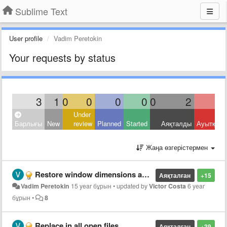
Sublime Text
User profile
Vadim Peretokin
Your requests by status
3
1
0
0
0
0
0
2
Under
Барлығы
New
review
Planned
Started
Аяқталды
Ауытқыд
Жаңа өзгерістермен
Restore window dimensions and position on start
Аяқталған
+15
Vadim Peretokin
15 year бұрын
•
updated by
Victor Costa
6 year
бұрын
•
8
Replace in all open files
Аяқталған
+39