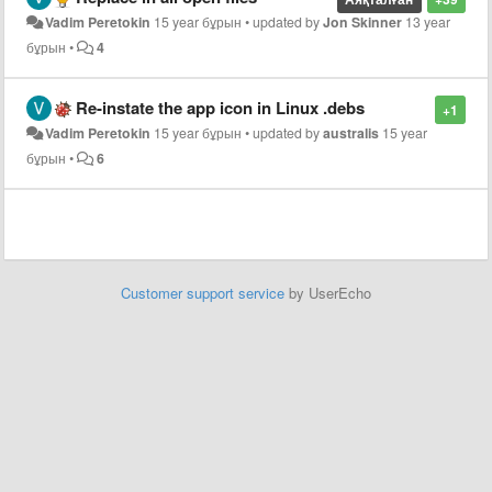
Vadim Peretokin
15 year бұрын
•
updated by
Jon Skinner
13 year
бұрын
•
4
Re-instate the app icon in Linux .debs
+1
Vadim Peretokin
15 year бұрын
•
updated by
australis
15 year
бұрын
•
6
Customer support service
by UserEcho