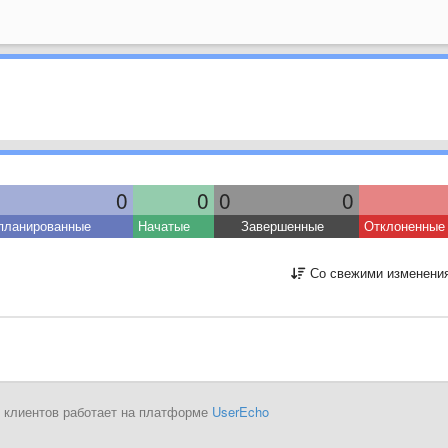
0
0
0
0
планированные
Начатые
Завершенные
Отклоненные
Со свежими изменени
 клиентов работает на платформе
UserEcho