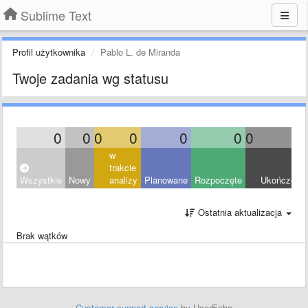
Sublime Text
Profil użytkownika
Pablo L. de Miranda
Twoje zadania wg statusu
0
0
0
0
0
0
0
0
w
trakcie
Wszystkie
Nowy
analizy
Planowane
Rozpoczęte
Ukończony
Ostatnia aktualizacja
Brak wątków
Customer support service
by UserEcho