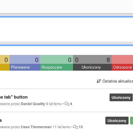
0
0
0
0
8
Planowane
Rozpoczęte
Ukończony
Odrzucone
Ostatnia aktualiz
se tab" button
Ukończony
kowane przez
Daniel Quality
9 lat temu
•
4
s
Ukończony
kowane przez
Cees Timmerman
11 lat temu
•
13