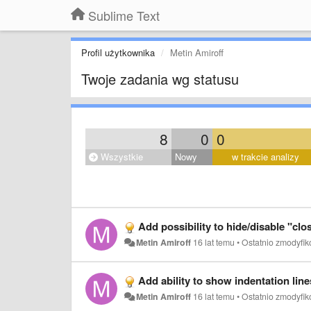
Sublime Text
Profil użytkownika
Metin Amiroff
Twoje zadania wg statusu
8
0
0
Wszystkie
Nowy
w trakcie analizy
Add possibility to hide/disable "clo
Metin Amiroff
16 lat temu
•
Ostatnio zmodyfi
Add ability to show indentation line
Metin Amiroff
16 lat temu
•
Ostatnio zmodyfi