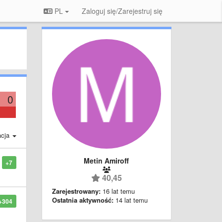
PL
Zaloguj się/Zarejestruj się
0
acja
Metin Amiroff
+7
40,45
Zarejestrowany:
16 lat temu
Ostatnia aktywność:
14 lat temu
+304