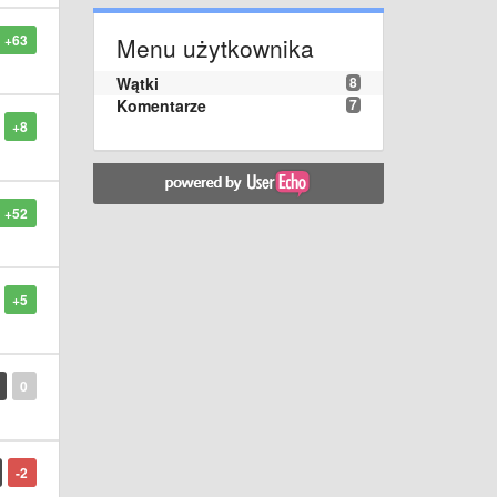
+63
Menu użytkownika
Wątki
8
Komentarze
7
+8
+52
+5
0
-2