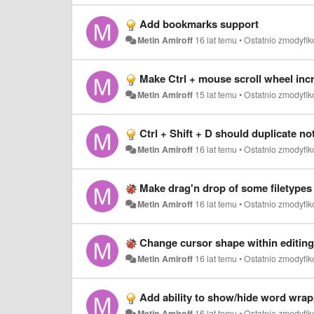
Add bookmarks support
Metin Amiroff
16 lat temu
•
Ostatnio zmodyfi
Make Ctrl + mouse scroll wheel incr
Metin Amiroff
15 lat temu
•
Ostatnio zmodyfi
Ctrl + Shift + D should duplicate not
Metin Amiroff
16 lat temu
•
Ostatnio zmodyfi
Make drag'n drop of some filetypes 
Metin Amiroff
16 lat temu
•
Ostatnio zmodyfi
Change cursor shape within editing 
Metin Amiroff
16 lat temu
•
Ostatnio zmodyfi
Add ability to show/hide word wra
Metin Amiroff
16 lat temu
•
Ostatnio zmodyfi