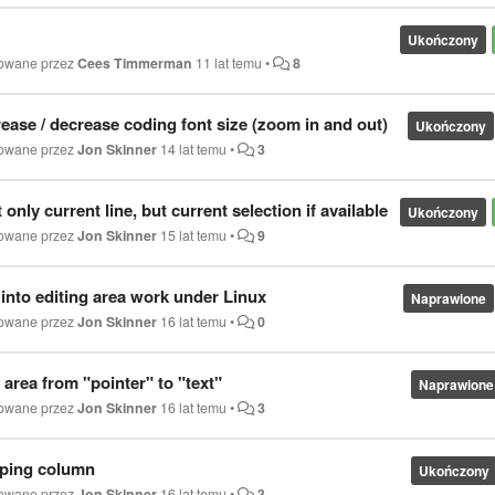
Ukończony
kowane przez
Cees Timmerman
11 lat temu
•
8
ease / decrease coding font size (zoom in and out)
Ukończony
kowane przez
Jon Skinner
14 lat temu
•
3
 only current line, but current selection if available
Ukończony
kowane przez
Jon Skinner
15 lat temu
•
9
into editing area work under Linux
Naprawione
kowane przez
Jon Skinner
16 lat temu
•
0
area from "pointer" to "text"
Naprawione
kowane przez
Jon Skinner
16 lat temu
•
3
pping column
Ukończony
kowane przez
Jon Skinner
16 lat temu
•
3