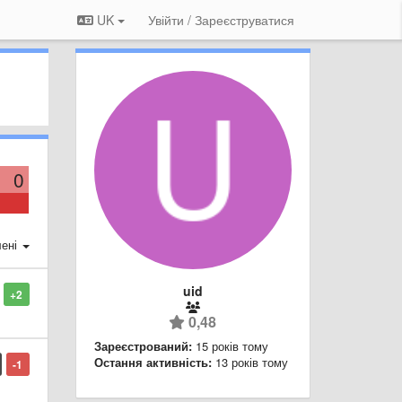
UK
Увійти / Зареєструватися
0
ені
uid
+2
0,48
Зареєстрований:
15 років тому
Остання активність:
13 років тому
-1