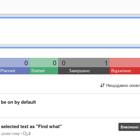
0
0
0
1
Planned
Started
Завершено
Відхилено
Нещодавно оновл
be on by default
selected text as "Find what"
Виконано
 років тому
•
2