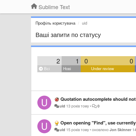
Sublime Text
Профіль користувача
uid
Ваші запити по статусу
2
1
0
0
Всі
Нові
Under review
Quotation autocomplete should not 
uid
13 років тому
•
0
Open opening "Find", use currently 
uid
15 років тому
•
оновлено
Jon Skinner
14