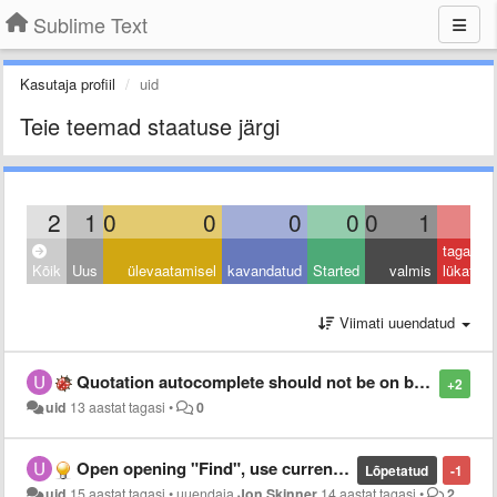
Sublime Text
Kasutaja profiil
uid
Teie teemad staatuse järgi
2
1
0
0
0
0
0
1
0
tagasi
Kõik
Uus
ülevaatamisel
kavandatud
Started
valmis
lükatud
Viimati uuendatud
Quotation autocomplete should not be on by default
+2
uid
13 aastat tagasi
•
0
Open opening "Find", use currently selected text as "Find what"
Lõpetatud
-1
uid
15 aastat tagasi
•
uuendaja
Jon Skinner
14 aastat tagasi
•
2