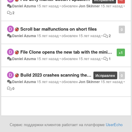
Daniel Azuma
15 лет назад
•
обновлен
Jon Skinner
15 лет назад
•
2
Scroll bar malfunctions on short files
0
Daniel Azuma
15 лет назад
•
обновлен
15 лет назад
•
2
File Clone opens the new tab with the minimap open even when minimap is set to hidden
+1
Daniel Azuma
15 лет назад
•
обновлен
15 лет назад
•
1
Build 2023 crashes scanning the same file in multiple panes
Исправлен
0
Daniel Azuma
15 лет назад
•
обновлен
Jon Skinner
15 лет назад
•
0
Сервис поддержки клиентов работает на платформе
UserEcho