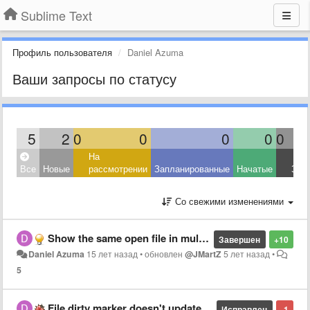
Sublime Text
Профиль пользователя
Daniel Azuma
Ваши запросы по статусу
5
2
0
0
0
0
0
На
Все
Новые
рассмотрении
Запланированные
Начатые
Зав
Со свежими изменениями
Show the same open file in multiple panes
Завершен
+10
Daniel Azuma
15 лет назад
•
обновлен
@JMartZ
5 лет назад
•
5
File dirty marker doesn't update on save when buffer has multiple views
Исправлен
-1