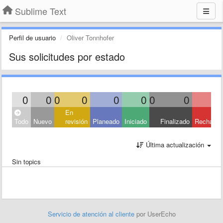
Sublime Text
Perfil de usuario
Oliver Tonnhofer
Sus solicitudes por estado
0
0
0
0
0
0
0
0
En
Todo
Nuevo
revisión
Planeado
Iniciado
Finalizado
Rechaza
Última actualización
Sin topics
Servicio de atención al cliente
por UserEcho