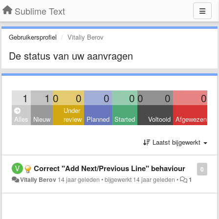
Sublime Text
Gebruikersprofiel
Vitaliy Berov
De status van uw aanvragen
1
1
0
0
0
0
0
0
0
Under
Alles
Nieuw
review
Planned
Started
Voltooid
Afgewezen
Laatst bijgewerkt
Correct "Add Next/Previous Line" behaviour
0
Vitaliy Berov
14 jaar geleden
•
bijgewerkt
14 jaar geleden
•
1