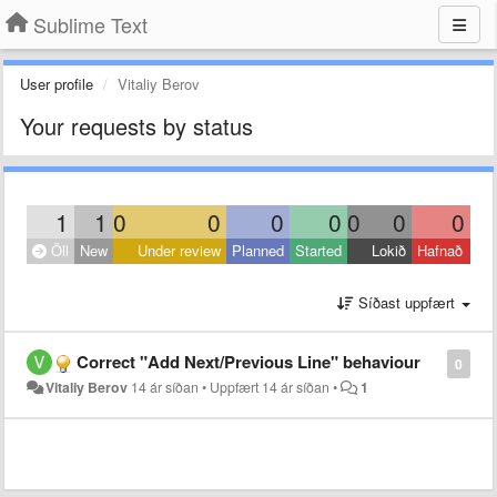
Sublime Text
User profile
Vitaliy Berov
Your requests by status
1
1
0
0
0
0
0
0
0
Öll
New
Under review
Planned
Started
Lokið
Hafnað
Síðast uppfært
Correct "Add Next/Previous Line" behaviour
0
Vitaliy Berov
14 ár síðan
•
Uppfært
14 ár síðan
•
1