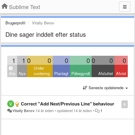
Sublime Text
Brugerprofil
Vitaliy Berov
Dine sager inddelt efter status
1
1
0
0
0
0
0
0
0
Under
Alle
Nye
vurdering
Planlagt
Påbegyndt
Afsluttet
Afvist
Seneste opdaterede
Correct "Add Next/Previous Line" behaviour
0
Vitaliy Berov
14 år siden
•
opdateret
14 år siden
•
1