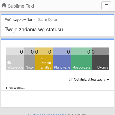
Sublime Text
Profil użytkownika
Dustin Oprea
Twoje zadania wg statusu
0
0
0
0
0
0
0
0
w
trakcie
Wszystkie
Nowy
analizy
Planowane
Rozpoczęte
Ukończony
Ostatnia aktualizacja
Brak wątków
Customer support service
by UserEcho