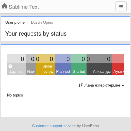
Sublime Text
User profile
Dustin Oprea
Your requests by status
0
0
0
0
0
0
0
0
Under
Барлығы
New
review
Planned
Started
Аяқталды
Ауытқыд
Жаңа өзгерістермен
No topics
Customer support service
by UserEcho