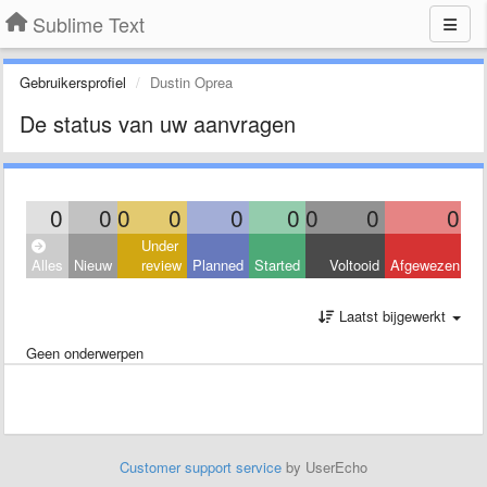
Sublime Text
Gebruikersprofiel
Dustin Oprea
De status van uw aanvragen
0
0
0
0
0
0
0
0
0
Under
Alles
Nieuw
review
Planned
Started
Voltooid
Afgewezen
Laatst bijgewerkt
Geen onderwerpen
Customer support service
by UserEcho