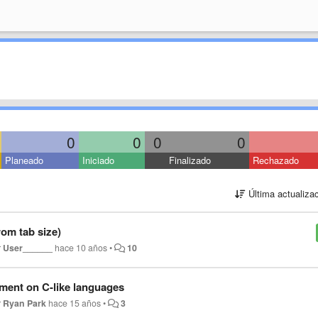
0
0
0
0
Planeado
Iniciado
Finalizado
Rechazado
Última actualiza
from tab size)
r
User______
hace 10 años
•
10
tement on C-like languages
r
Ryan Park
hace 15 años
•
3