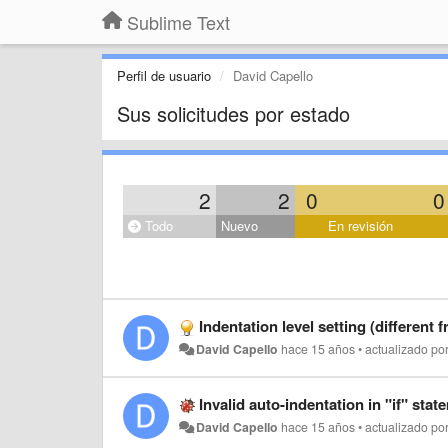
Sublime Text
Perfil de usuario
David Capello
Sus solicitudes por estado
2
2
0
0
Todo
Nuevo
En revisión
Indentation level setting (different 
David Capello
hace 15 años
•
actualizado po
Invalid auto-indentation in "if" sta
David Capello
hace 15 años
•
actualizado po