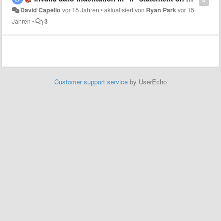
David Capello
vor 15 Jahren
•
aktualisiert von
Ryan Park
vor 15
Jahren
•
3
Customer support service
by UserEcho