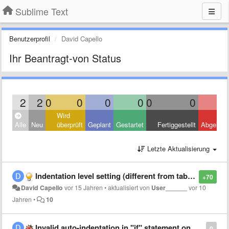
Sublime Text
Benutzerprofil
David Capello
Ihr Beantragt-von Status
2
2
0
0
0
0
0
0
Wird
Alle
Neu
überprüft
Geplant
Gestartet
Fertiggestellt
Abgelehn
Letzte Aktualisierung
Indentation level setting (different from tab size)
+70
David Capello
vor 15 Jahren
•
aktualisiert von
User______
vor 10
Jahren
•
10
Invalid auto-indentation in "if" statement on C-like languages
0