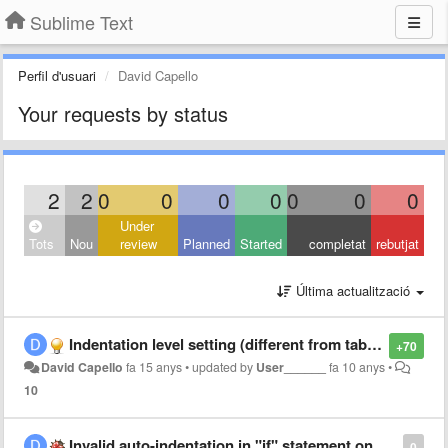
Sublime Text
Perfil d'usuari
David Capello
Your requests by status
2
2
0
0
0
0
0
0
0
Under
Tots
Nou
review
Planned
Started
completat
rebutjat
Última actualització
Indentation level setting (different from tab size)
+70
David Capello
fa 15 anys
•
updated by
User______
fa 10 anys
•
10
Invalid auto-indentation in "if" statement on C-like languages
0