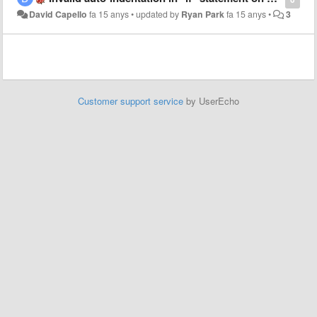
David Capello
fa 15 anys
•
updated by
Ryan Park
fa 15 anys
•
3
Customer support service
by UserEcho