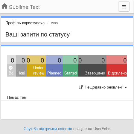
Sublime Text
Профіль користувача
was
Ваші запити по статусу
0
0
0
0
0
0
0
0
0
Under
Всі
Нові
review
Planned
Started
Завершено
Відхилено
Нещодавно оновлені
Немає тем
Служба підтримки клієнтів
працює на UserEcho