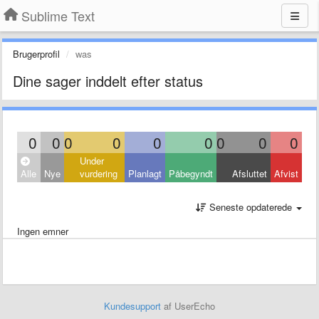
Sublime Text
Brugerprofil
was
Dine sager inddelt efter status
0
0
0
0
0
0
0
0
0
Under
Alle
Nye
vurdering
Planlagt
Påbegyndt
Afsluttet
Afvist
Seneste opdaterede
Ingen emner
Kundesupport
af UserEcho