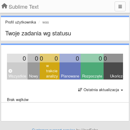
Sublime Text
Profil użytkownika
was
Twoje zadania wg statusu
0
0
0
0
0
0
0
0
w
trakcie
Wszystkie
Nowy
analizy
Planowane
Rozpoczęte
Ukończony
Ostatnia aktualizacja
Brak wątków
Customer support service
by UserEcho