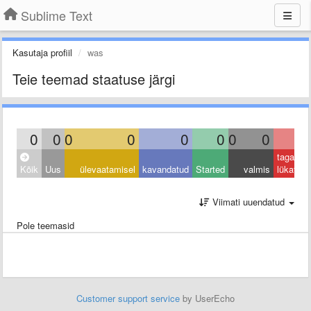
Sublime Text
Kasutaja profiil
was
Teie teemad staatuse järgi
0
0
0
0
0
0
0
0
0
tagasi
Kõik
Uus
ülevaatamisel
kavandatud
Started
valmis
lükatud
Viimati uuendatud
Pole teemasid
Customer support service
by UserEcho