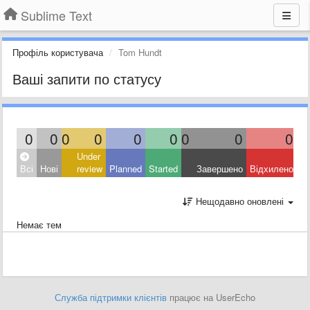
Sublime Text
Профіль користувача
Tom Hundt
Ваші запити по статусу
0
0
0
0
0
0
0
0
0
Under
Всі
Нові
review
Planned
Started
Завершено
Відхилено
Нещодавно оновлені
Немає тем
Служба підтримки клієнтів
працює на UserEcho