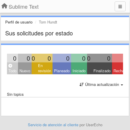
Sublime Text
Perfil de usuario
Tom Hundt
Sus solicitudes por estado
0
0
0
0
0
0
0
0
En
Todo
Nuevo
revisión
Planeado
Iniciado
Finalizado
Rechaza
Última actualización
Sin topics
Servicio de atención al cliente
por UserEcho