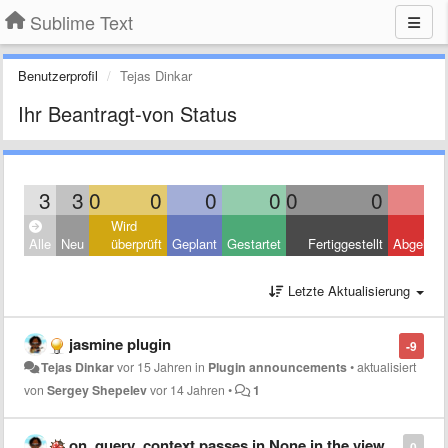
Sublime Text
Benutzerprofil
Tejas Dinkar
Ihr Beantragt-von Status
3
3
0
0
0
0
0
0
Wird
Alle
Neu
überprüft
Geplant
Gestartet
Fertiggestellt
Abgelehn
Letzte Aktualisierung
jasmine plugin
-9
Tejas Dinkar
vor 15 Jahren
in
Plugin announcements
•
aktualisiert
von
Sergey Shepelev
vor 14 Jahren
•
1
on_query_context passes in None in the view
0