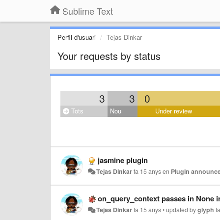
Sublime Text
Perfil d'usuari
Tejas Dinkar
Your requests by status
3
3
0
Tots
Nou
Under review
jasmine plugin
Tejas Dinkar
fa 15 anys
en
Plugin announc
on_query_context passes in None i
Tejas Dinkar
fa 15 anys
•
updated by
glyph
f