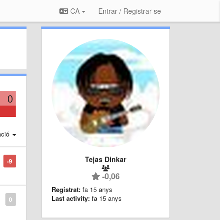
CA
Entrar / Registrar-se
0
ació
Tejas Dinkar
-9
-0,06
Registrat:
fa 15 anys
Last activity:
fa 15 anys
0