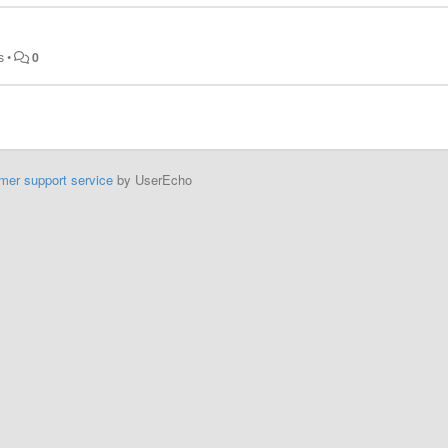
s
•
0
mer support service
by UserEcho