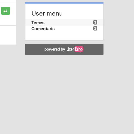
+4
User menu
Temes
3
Comentaris
2