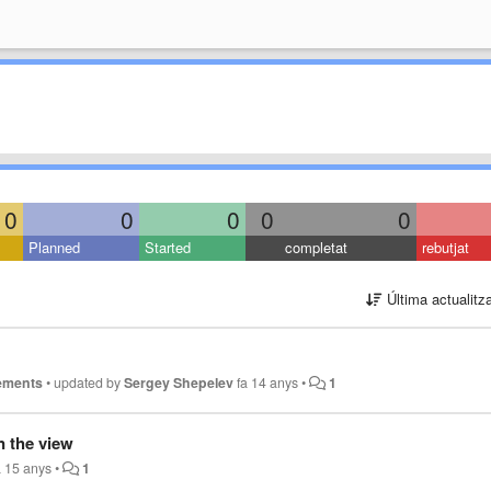
0
0
0
0
0
Planned
Started
completat
rebutjat
Última actualitz
ements
•
updated by
Sergey Shepelev
fa 14 anys
•
1
n the view
a 15 anys
•
1