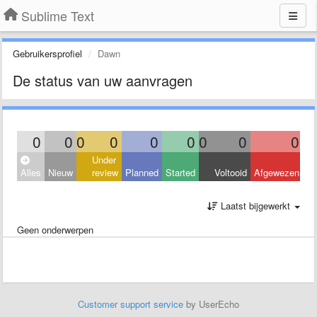
Sublime Text
Gebruikersprofiel
Dawn
De status van uw aanvragen
0
0
0
0
0
0
0
0
0
Under
Alles
Nieuw
review
Planned
Started
Voltooid
Afgewezen
Laatst bijgewerkt
Geen onderwerpen
Customer support service
by UserEcho