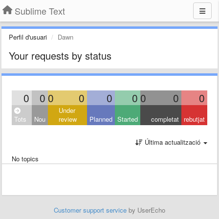
Sublime Text
Perfil d'usuari
Dawn
Your requests by status
0
0
0
0
0
0
0
0
0
Under
Tots
Nou
review
Planned
Started
completat
rebutjat
Última actualització
No topics
Customer support service
by UserEcho