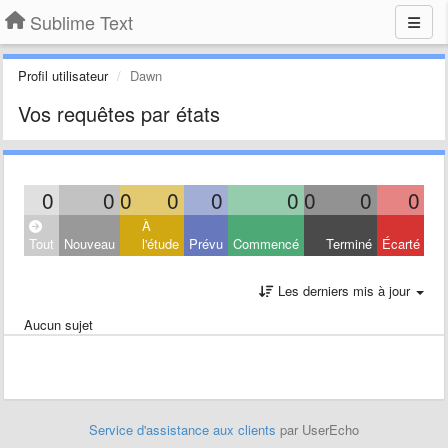
Sublime Text
Profil utilisateur
Dawn
Vos requêtes par états
0
0
0
0
0
0
0
0
0
À
Tout
Nouveau
l'étude
Prévu
Commencé
Terminé
Écarté
Les derniers mis à jour
Aucun sujet
Service d'assistance aux clients
par UserEcho