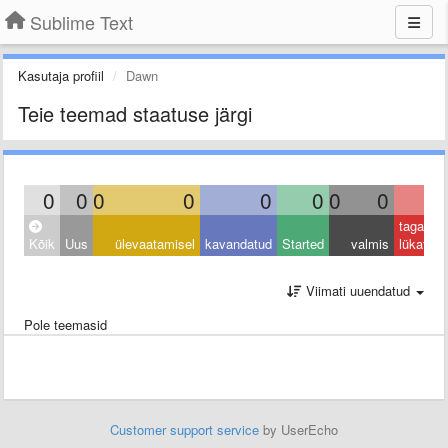
Sublime Text
Kasutaja profiil
Dawn
Teie teemad staatuse järgi
0
0
0
0
0
0
0
0
0
tagasi
Kõik
Uus
ülevaatamisel
kavandatud
Started
valmis
lükatud
Viimati uuendatud
Pole teemasid
Customer support service
by UserEcho