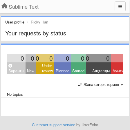
Sublime Text
User profile
Ricky Han
Your requests by status
0
0
0
0
0
0
0
0
Under
Барлығы
New
review
Planned
Started
Аяқталды
Ауытқыд
Жаңа өзгерістермен
No topics
Customer support service
by UserEcho