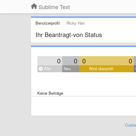
Sublime Text
Benutzerprofil
Ricky Han
Ihr Beantragt-von Status
0
0
0
0
Alle
Neu
Wird überprüft
Keine Beiträge
Custo