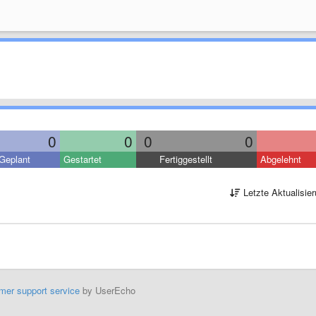
0
0
0
0
Geplant
Gestartet
Fertiggestellt
Abgelehnt
Letzte Aktualisie
mer support service
by UserEcho