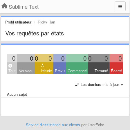
Sublime Text
Profil utilisateur
Ricky Han
Vos requêtes par états
0
0
0
0
0
0
0
0
0
À
Tout
Nouveau
l'étude
Prévu
Commencé
Terminé
Écarté
Les derniers mis à jour
Aucun sujet
Service d'assistance aux clients
par UserEcho