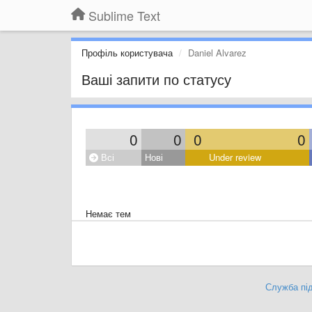
Sublime Text
Профіль користувача
Daniel Alvarez
Ваші запити по статусу
0
0
0
0
Всі
Нові
Under review
Немає тем
Служба під