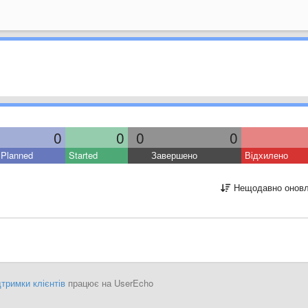
0
0
0
0
Planned
Started
Завершено
Відхилено
Нещодавно оновл
тримки клієнтів
працює на UserEcho