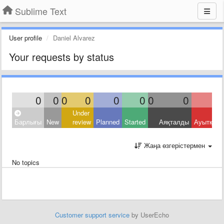
Sublime Text
User profile
Daniel Alvarez
Your requests by status
0
0
0
0
0
0
0
0
Under
Барлығы
New
review
Planned
Started
Аяқталды
Ауытқыд
Жаңа өзгерістермен
No topics
Customer support service
by UserEcho