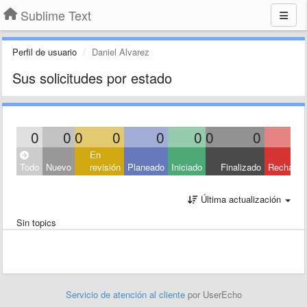
Sublime Text
Perfil de usuario
Daniel Alvarez
Sus solicitudes por estado
0
0
0
0
0
0
0
0
En
Todo
Nuevo
revisión
Planeado
Iniciado
Finalizado
Rechaza
Última actualización
Sin topics
Servicio de atención al cliente
por UserEcho