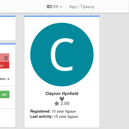
KK
Кіру / Tiркелу
0
ды
мен
Clayton Hynfield
+61
2.98
Registered:
15 year бұрын
Last activity:
15 year бұрын