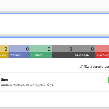
0
0
0
0
0
view
Planned
Started
Аяқталды
Ауытқы
Жаңа өзгерістер
 time
y
Andrew Yurisich
13 year бұрын
•
4