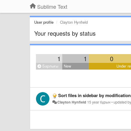
Sublime Text
User profile
Clayton Hynfield
Your requests by status
1
1
0
Барлығы
New
Under re
Sort files in sidebar by modification
Clayton Hynfield
15 year бұрын
•
updated b